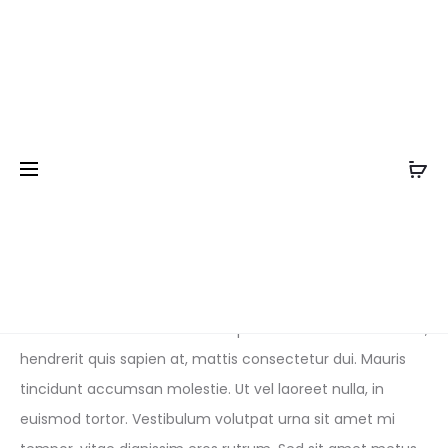
9 de agosto de 2016
SHOPPING
Best Dressed: The
Week in Outfits
Sed in odio faucibus, sagittis lacus eu, tempor erat.
Praesent tincidunt convallis vulputate. Donec enim lectus,
hendrerit quis sapien at, mattis consectetur dui. Mauris
tincidunt accumsan molestie. Ut vel laoreet nulla, in
euismod tortor. Vestibulum volutpat urna sit amet mi