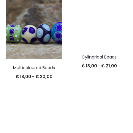
Cylindrical Beads
Rango
€
18,00
-
€
21,00
Multicoloured Beads
de
Rango
€
18,00
-
€
20,00
precios
de
desde
precios:
€ 18,00
desde
hasta
€ 18,00
€ 21,00
hasta
€ 20,00