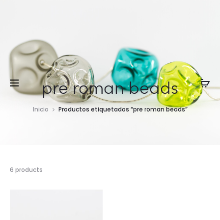
pre roman beads
Inicio
Productos etiquetados “pre roman beads”
6 products