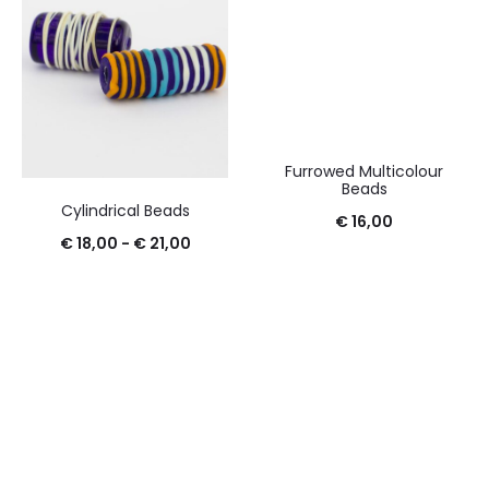
Furrowed Multicolour
Beads
Cylindrical Beads
€
16,00
Rango
€
18,00
-
€
21,00
de
precios:
desde
€ 18,00
hasta
€ 21,00