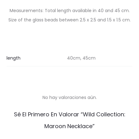
Measurements: Total length available in 40 and 45 cm.
Size of the glass beads between 2.5 x 2.5 and 1.5 x 1.5 cm.
length
40cm, 45cm
No hay valoraciones aún.
V
Sé El Primero En Valorar “Wild Collection:
a
Maroon Necklace”
l