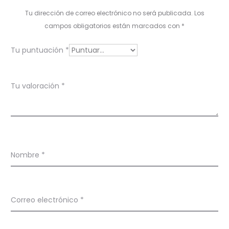
o
Tu dirección de correo electrónico no será publicada.
Los
r
campos obligatorios están marcados con
*
a
Tu puntuación
*
c
i
Tu valoración
*
o
n
e
Nombre
*
s
Correo electrónico
*