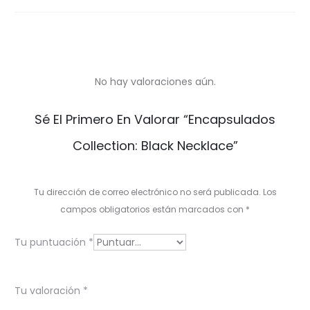
No hay valoraciones aún.
V
Sé El Primero En Valorar “Encapsulados
a
Collection: Black Necklace”
l
o
Tu dirección de correo electrónico no será publicada.
Los
r
campos obligatorios están marcados con
*
a
Tu puntuación
*
c
i
Tu valoración
*