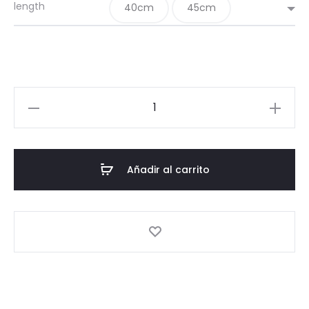
length
40cm
45cm
Encapsulados
Collection:
Black
Necklace
Añadir al carrito
cantidad